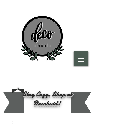
Stay Cozy, Shop at
Decohuid!