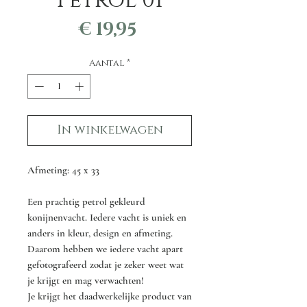
Petrol 01
Prijs
€ 19,95
Aantal
*
In winkelwagen
Afmeting: 45 x 33
Een prachtig petrol gekleurd
konijnenvacht. Iedere vacht is uniek en
anders in kleur, design en afmeting.
Daarom hebben we iedere vacht apart
gefotografeerd zodat je zeker weet wat
je krijgt en mag verwachten!
Je krijgt het daadwerkelijke product van