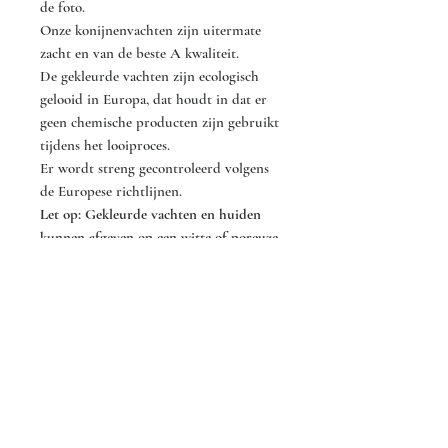
de foto.
Onze konijnenvachten zijn uitermate
zacht en van de beste A kwaliteit.
De gekleurde vachten zijn ecologisch
gelooid in Europa, dat houdt in dat er
geen chemische producten zijn gebruikt
tijdens het looiproces.
Er wordt streng gecontroleerd volgens
de Europese richtlijnen.
Let op: Gekleurde vachten en huiden
kunnen afgeven op een witte of poreuze
ondergrond.
Mocht je vragen hebben of ben je op
zoek naar een specifieke kleur? Neem
dan contact met ons op!
Dat kan via het contact formulier op
onze website of via één van onze andere
contact gegevens.