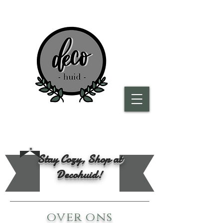
Stay Cozy, Shop at
Decohuid!
over ons