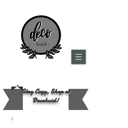
Stay Cozy, Shop at
Decohuid!