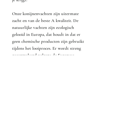
Onze konijnenvachten zijn uitermate
zacht en van de beste A kwaliteit. De
natuurlijke vachten zijn ecologisch
gelooid in Europa, dat houdt in dat er
geen chemische producten zijn gebruikt
tijdens het looiproces. Er wordt streng
gecontroleerd volgens de Europese
richtlijnen.
Mocht je vragen hebben of ben je op
zoek naar een specifieke kleur? Neem
dan contact met ons op! Dat kan via het
contact formulier op onze website of via
één van onze andere contact gegevens.
Verzorging tips
Hoe houd je een konijnen vacht mooi?