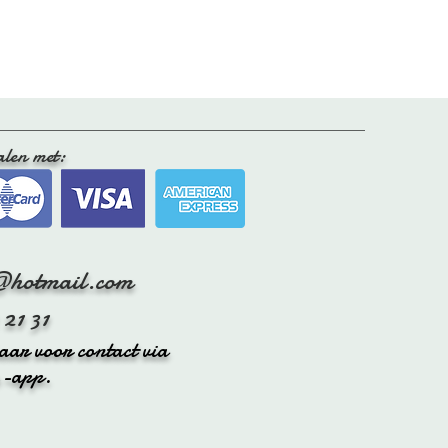
eel, met de vacht naar beneden, op
niet
op de verwarming hangt, zodat
t niet hard wordt.
alen met:
k je af en toe de vacht even op door
kken om het leer onder de vacht soepel
tig zachtjes door met een speciale
@hotmail.com
 21 31
baar voor contact via
s-app.