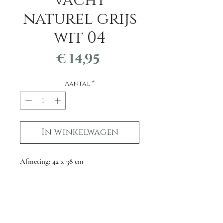
vacht
naturel grijs
wit 04
Prijs
€ 14,95
Aantal
*
In winkelwagen
Afmeting: 42 x 38 cm
Al onze huiden worden apart
gefotografeerd.
U krijgt het daadwerkelijke product van
de foto.
Let op: geverfde huiden kunnen afgeven