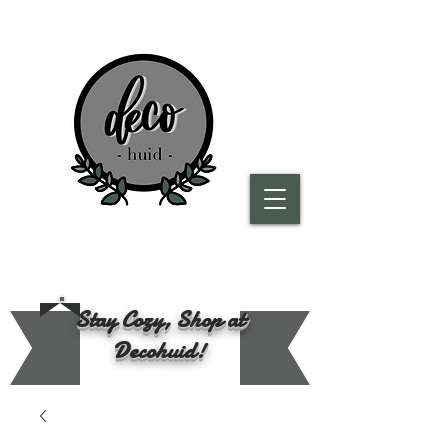
Stay Cozy, Shop at
Decohuid!