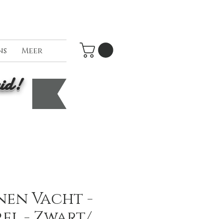
ns
Meer
id!
nen Vacht -
el - Zwart/