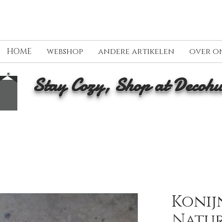
HOME
webshop
andere artikelen
over o
Stay Cozy, Shop at Decohu
Konij
Natur