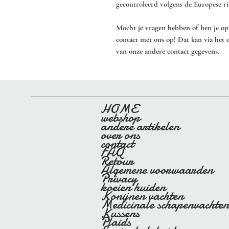
gecontroleerd volgens de Europese ri
Mocht je vragen hebben of ben je op
contact met ons op! Dat kan via het 
van onze andere contact gegevens.
HOME
webshop
andere artikelen
over ons
contact
FAQ
Retour
Algemene voorwaarden
Privacy
koeien huiden
Konijnen vachten
Medicinale schapenvachten
Kussens
Plaids