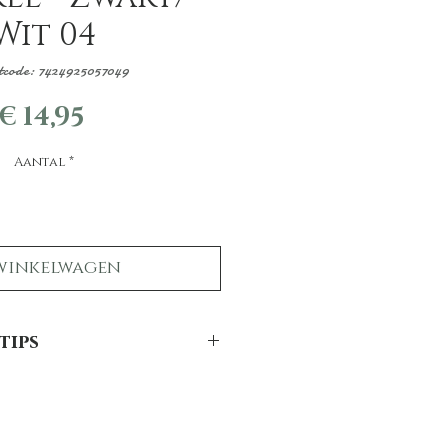
Wit 04
tcode: 7424925057049
Prijs
€ 14,95
Aantal
*
winkelwagen
tips
nen vacht mooi?
ht lang mooi te houden hebben we
ps: