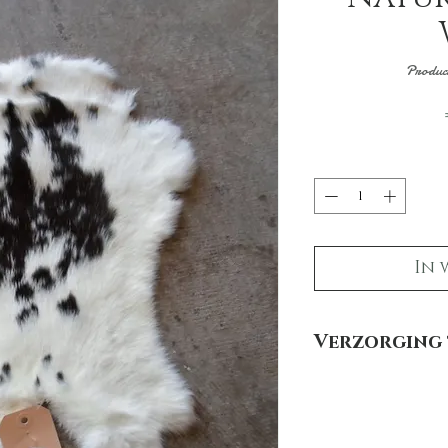
Produc
In 
Verzorging 
Hoe houd je een konij
Om jouw konijnen vac
hieronder een aantal ti