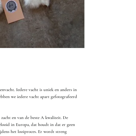
- Was en droog een va
droger! De machines 
van jouw plaid dof en/
dat de haren los komen
- Laat de vacht regelm
- Af en toe buiten zac
stofzuigen met de stof
- Bij vlekken mag je d
afnemen zonder dat he
envacht. Iedere vacht is uniek en anders in
ebben we iedere vacht apart gefotografeerd
- Gebruik geen sterke 
er voor kunnen zorgen 
onder de vacht kan be
zacht en van de beste A kwaliteit. De
Gebruik eventueel bij 
elooid in Europa, dat houdt in dat er geen
reinigingsmiddel, zoal
jdens het looiproces. Er wordt streng