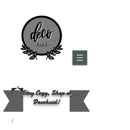
Stay Cozy, Shop at
Decohuid!