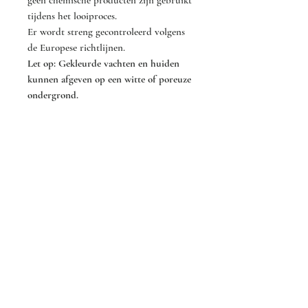
geen chemische producten zijn gebruikt
tijdens het looiproces.
Er wordt streng gecontroleerd volgens
de Europese richtlijnen.
Let op: Gekleurde vachten en huiden
kunnen afgeven op een witte of poreuze
ondergrond.
Mocht je vragen hebben of ben je op
zoek naar een specifieke kleur? Neem
dan contact met ons op!
Dat kan via het contact formulier op
onze website of via één van onze andere
contact gegevens.
Verzorgings Tips
Hoe houd je een konijnenvacht mooi?
Om jouw konijnenvacht lang mooi te