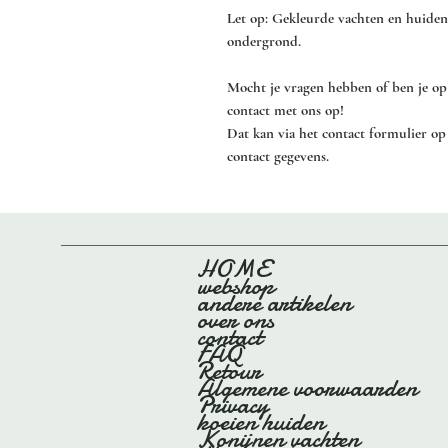
Let op: Gekleurde vachten en huiden
ondergrond.
Mocht je vragen hebben of ben je op
contact met ons op!
Dat kan via het contact formulier op
contact gegevens.
HOME
webshop
andere artikelen
over ons
contact
FAQ
Retour
Algemene voorwaarden
Privacy
koeien huiden
Konijnen vachten