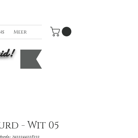
ns
Meer
id!
rd - Wit 05
tcode: 7422244228232