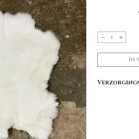
In 
Verzorgings
Hoe houd je een koni
Om jouw konijnenvach
hieronder een aantal ti
- Was en droog een va
droger! De machines 