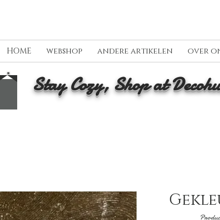
HOME
webshop
andere artikelen
over o
Stay Cozy, Shop at Decohu
Gekleu
Produc