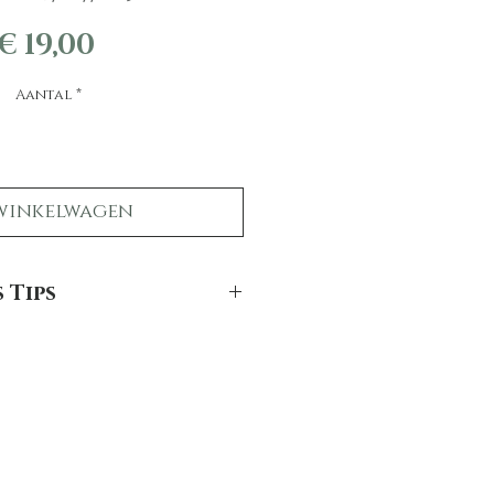
Prijs
€ 19,00
Aantal
*
winkelwagen
 Tips
jnenvacht mooi?
t lang mooi te houden hebben we
ps:
cht nooit in de wasmachine of de
kunnen ervoor zorgen dat de haren