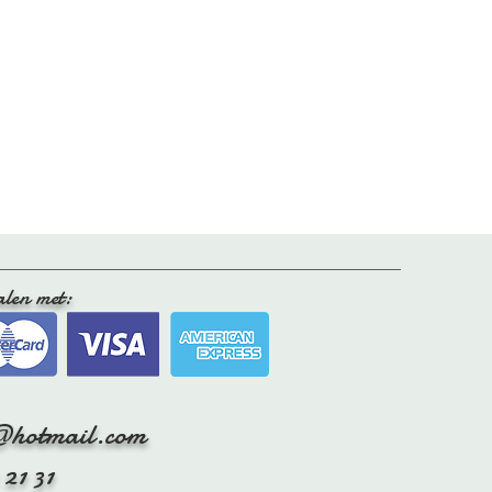
eel, met de vacht naar beneden, op
niet
op de verwarming hangt, zodat
t niet hard wordt.
k je af en toe de vacht even op door
kken om het leer onder de vacht soepel
tig zachtjes door met een speciale
alen met:
@hotmail.com
 21 31