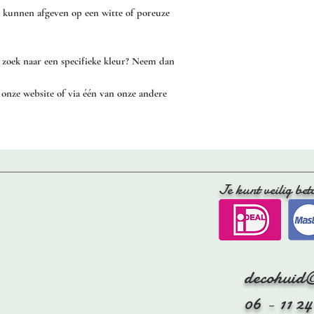
voorkomen.
 kunnen afgeven op een witte of poreuze
Of leg de vacht eventu
een wasrek.
 zoek naar een specifieke kleur? Neem dan
Let op dat je de vacht
het leer onder de vach
 onze website of via één van onze andere
Tijdens het drogen, re
er zachtjes aan te tre
te houden.
- Kam de vacht regelma
Je kunt veilig bet
schapenvacht borstel.
decohuid
06 - 11 24