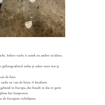
van jouw konijnenvach
erger, dat de haren lo
- Laat de konijnenvac
luchten.
- Af en toe buiten zac
stofzuigen met de stof
- Bij vlekken mag je d
afnemen zonder dat he
ht. Iedere vacht is uniek en anders in kleur,
- Gebruik geen sterke 
 gefotografeerd zodat je zeker weet wat je
er voor kunnen zorgen 
onder de vacht kan be
van de foto.
Gebruik eventueel bij 
zacht en van de beste A kwaliteit.
reinigingsmiddel, zoal
 gelooid in Europa, dat houdt in dat er geen
jdens het looiproces.
- Hang de vacht buite
s de Europese richtlijnen.
laten drogen, liefst ui