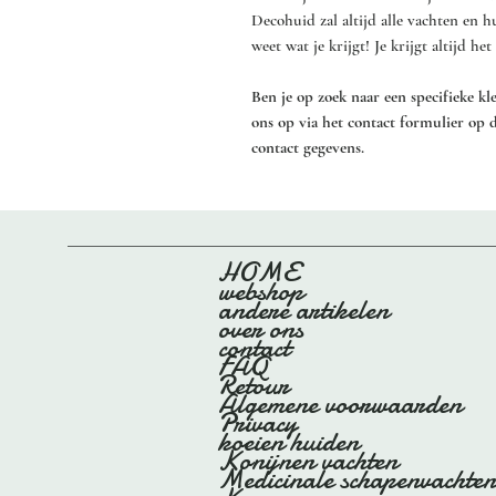
Decohuid zal altijd alle vachten en 
weet wat je krijgt! Je krijgt altijd h
Ben je op zoek naar een specifieke k
ons op via het contact formulier op 
contact gegevens.
HOME
webshop
andere artikelen
over ons
contact
FAQ
Retour
Algemene voorwaarden
Privacy
koeien huiden
Konijnen vachten
Medicinale schapenvachten