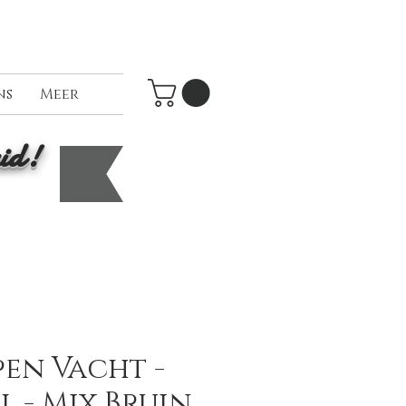
ns
Meer
id!
en Vacht -
 - Mix Bruin