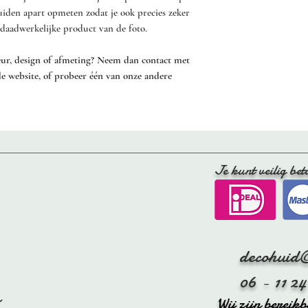
huiden apart opmeten zodat je ook precies zeker
- Hang de vacht buite
et daadwerkelijke product van de foto.
laten drogen, liefst ui
voorkomen. Of leg de 
leur, design of afmeting? Neem dan contact met
beneden, op een wasre
de website, of probeer één van onze andere
Let op dat je de vacht
het leer onder de vach
Tijdens het drogen, re
er zachtjes aan te tre
te houden.
Je kunt veilig bet
- Kam de vacht regelma
schapenvacht borstel.
decohuid
06 - 11 24
Wij zijn bereik