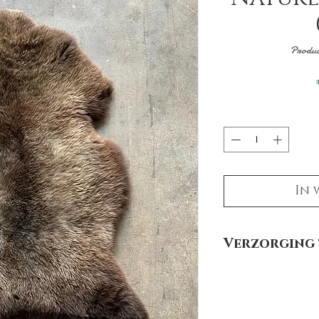
Produc
In 
Verzorging 
Hoe houd je een natur
Om jouw schapenvacht
hieronder een aantal ti