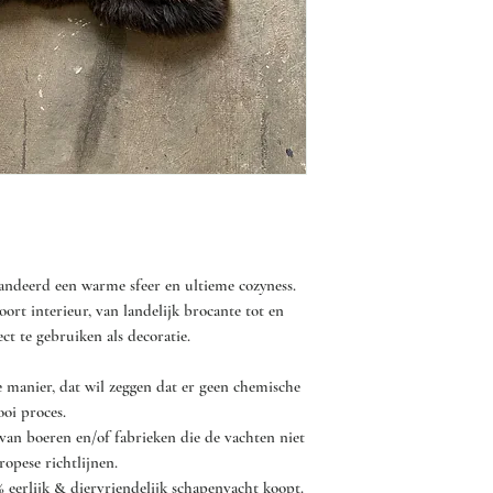
- Was en droog een va
droger! De machines 
van jouw schapenvacht
erger, dat de haren lo
- Laat het schapenvac
luchten.
- Af en toe buiten zac
stofzuigen met de stof
andeerd een warme sfeer en ultieme cozyness.
ort interieur, van landelijk brocante tot en
- Bij vlekken mag je d
ct te gebruiken als decoratie.
afnemen zonder dat he
- Gebruik geen sterke 
 manier, dat wil zeggen dat er geen chemische
er voor kunnen zorgen 
ooi proces.
onder de vacht kan be
 van boeren en/of fabrieken die de vachten niet
Gebruik eventueel bij 
opese richtlijnen.
reinigingsmiddel, zoal
% eerlijk & diervriendelijk schapenvacht koopt.