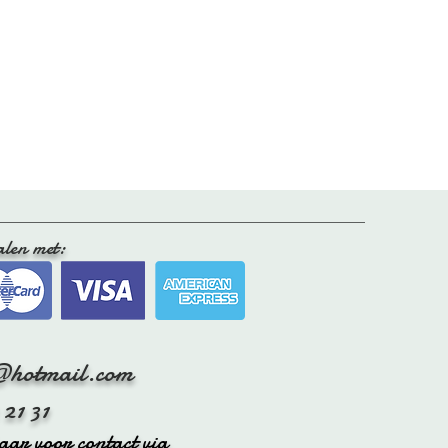
n op om natuurlijk aan de lucht te
t direct zonlicht om verkleuring te
vacht eventueel, met de vacht naar
k.
 niet op de verwarming hangt, zodat
t niet hard wordt.
k je af en toe de vacht even op door
kken om het leer onder de vacht soepel
alen met:
tig zachtjes door met een speciale
@hotmail.com
 21 31
baar voor contact via