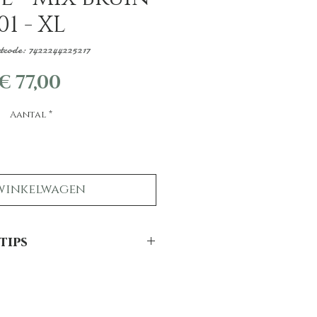
01 - XL
tcode: 7422244225217
Prijs
€ 77,00
Aantal
*
winkelwagen
tips
el schapenvacht mooi?
 lang mooi te houden hebben we
ps: