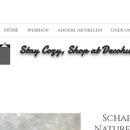
HOME
webshop
andere artikelen
over o
Stay Cozy, Shop at Decohu
Schap
Naturel