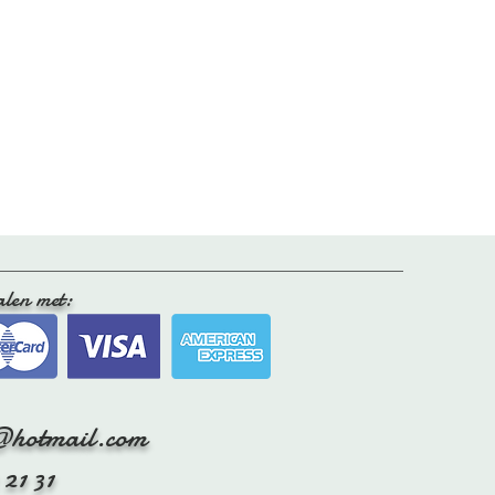
n op om natuurlijk aan de lucht te
t direct zonlicht om verkleuring te
vacht eventueel, met de vacht naar
k.
 niet op de verwarming hangt, zodat
t niet hard wordt.
k je af en toe de vacht even op door
kken om het leer onder de vacht soepel
tig zachtjes door met een speciale
alen met:
@hotmail.com
 21 31