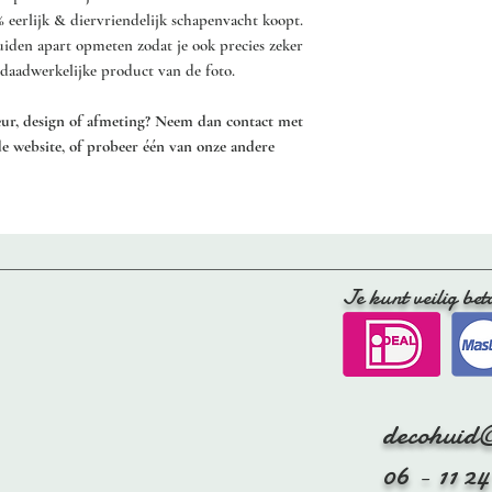
% eerlijk & diervriendelijk schapenvacht koopt.
- Hang de vacht buite
huiden apart opmeten zodat je ook precies zeker
laten drogen, liefst ui
et daadwerkelijke product van de foto.
voorkomen. Of leg de 
beneden, op een wasre
leur, design of afmeting? Neem dan contact met
Let op dat je de vacht
de website, of probeer één van onze andere
het leer onder de vach
Tijdens het drogen, re
er zachtjes aan te tre
te houden.
- Kam de vacht regelma
Je kunt veilig bet
schapenvacht borstel.
decohuid
06 - 11 24