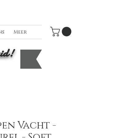
ns
Meer
id!
en Vacht -
rel - Soft