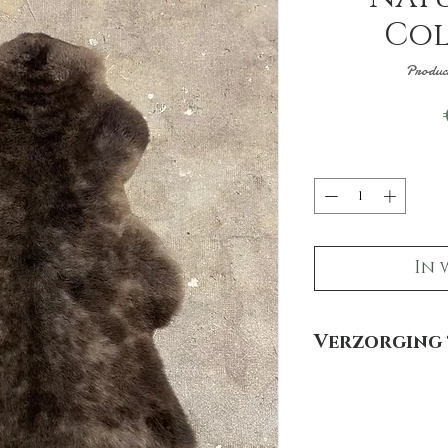
Col
Produc
In 
Verzorging 
Hoe houd je een natur
Om jouw schapenvacht
hieronder een aantal ti