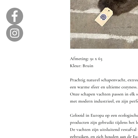
Afmeting: 91 x 63
Kleur: Bruin
Prachtig naturel schapenvacht, extre
een warme sfeer en ultieme cozyness.
Onze schapen vachten passen in elk so
met modern industrieel, en zijn perfe
Gelooid in Europa op een ecologische
producten zijn gebruikt tijdens het l
De vachten zijn uitsluitend restafval
gebruiken, en zich houden aan de Eur