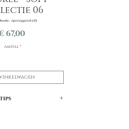
lectie 06
tcode: 7422244226283
Prijs
€ 67,00
Aantal
*
winkelwagen
tips
el schapenvacht mooi?
 lang mooi te houden hebben we
ps: