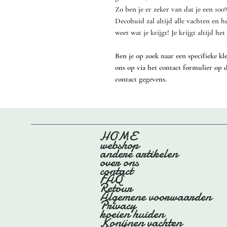
Zo ben je er zeker van dat je een 100
Decohuid zal altijd alle vachten en 
weet wat je krijgt! Je krijgt altijd h
Ben je op zoek naar een specifieke k
ons op via het contact formulier op 
contact gegevens.
HOME
webshop
andere artikelen
over ons
contact
FAQ
Retour
Algemene voorwaarden
Privacy
koeien huiden
Konijnen vachten