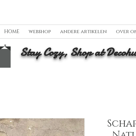
HOME
webshop
andere artikelen
over o
Stay Cozy, Shop at Decohu
Schap
Natu