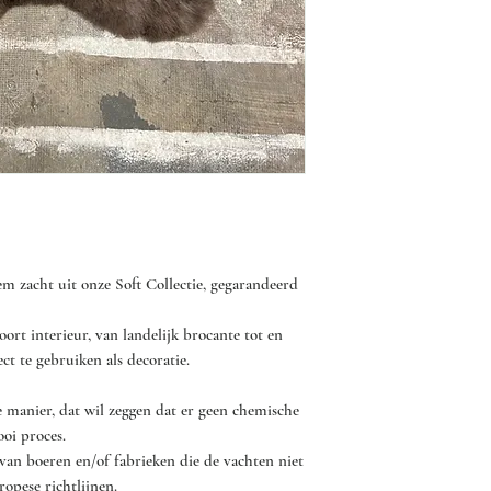
- Was en droog een va
droger! De machines 
van jouw schapenvacht
erger, dat de haren lo
- Laat het schapenvac
luchten.
- Af en toe buiten zac
stofzuigen met de stof
em zacht uit onze Soft Collectie, gegarandeerd
- Bij vlekken mag je d
ort interieur, van landelijk brocante tot en
afnemen zonder dat he
ct te gebruiken als decoratie.
- Gebruik geen sterke 
er voor kunnen zorgen 
 manier, dat wil zeggen dat er geen chemische
onder de vacht kan be
ooi proces.
Gebruik eventueel bij 
 van boeren en/of fabrieken die de vachten niet
reinigingsmiddel, zoal
opese richtlijnen.